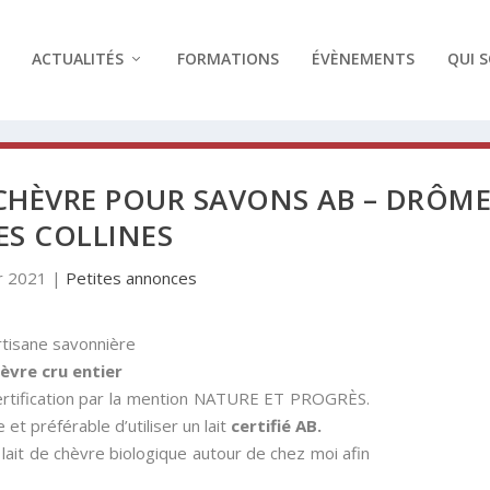
ACTUALITÉS
FORMATIONS
ÉVÈNEMENTS
QUI 
 CHÈVRE POUR SAVONS AB – DRÔM
ES COLLINES
r 2021
|
Petites annonces
rtisane savonnière
hèvre cru entier
ertification par la mention NATURE ET PROGRÈS.
 et préférable d’utiliser un lait
certifié AB.
 lait de chèvre biologique autour de chez moi afin