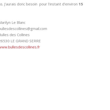
ns. J’aurais donc besoin pour l’instant d’environ
15
Marilyn Le Blanc
bullesdescollines@gmail.com
Bulles des Collines
26530 LE GRAND SERRE
www.bullesdescollines.fr