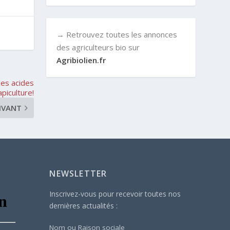
→ Retrouvez toutes les annonces
des agriculteurs bio sur
Agribiolien.fr
des acides
piculture!
IVANT
NEWSLETTER
Inscrivez-vous pour recevoir toutes nos
dernières actualités :
Nom ou Raison sociale