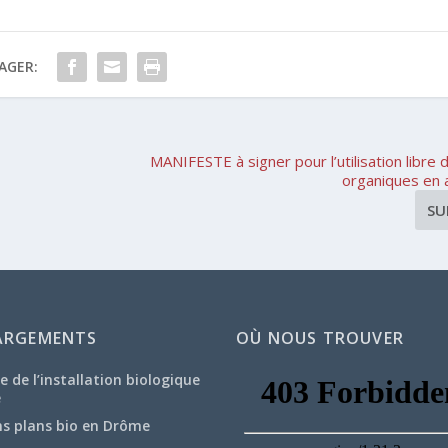
AGER:
MANIFESTE à signer pour l’utilisation libre 
organiques en a
SU
ARGEMENTS
OÙ NOUS TROUVER
e de l’installation biologique
e
ns plans bio en Drôme