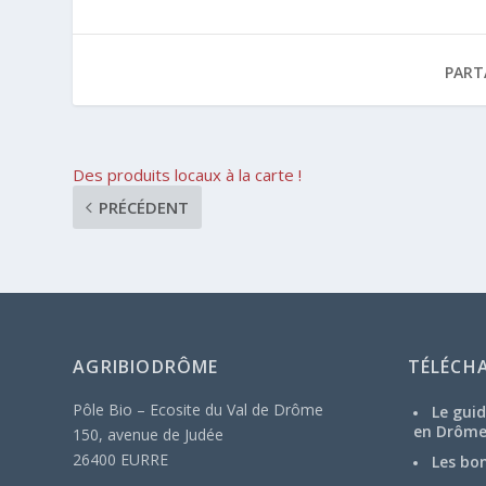
PART
Des produits locaux à la carte !
PRÉCÉDENT
AGRIBIODRÔME
TÉLÉCH
Pôle Bio – Ecosite du Val de Drôme
Le guid
en Drôm
150, avenue de Judée
26400 EURRE
Les bo