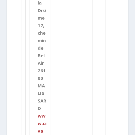
la
Drô
me
17,
che
min
de
Bel
Air
261
00
MA
LIS
SAR
D
ww
w.ci
va