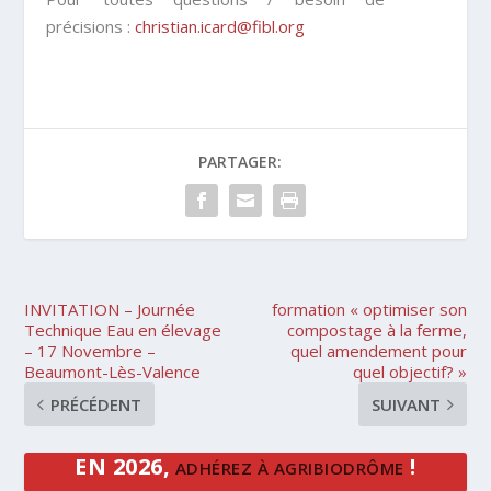
précisions :
christian.icard@fibl.org
PARTAGER:
INVITATION – Journée
formation « optimiser son
Technique Eau en élevage
compostage à la ferme,
– 17 Novembre –
quel amendement pour
Beaumont-Lès-Valence
quel objectif? »
PRÉCÉDENT
SUIVANT
EN 2026,
!
ADHÉREZ À AGRIBIODRÔME