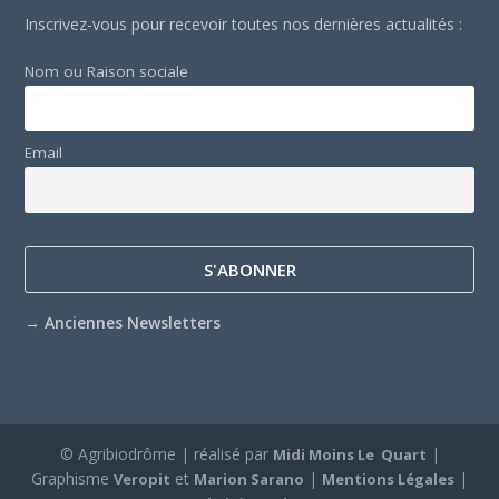
Inscrivez-vous pour recevoir toutes nos dernières actualités :
Nom ou Raison sociale
Email
→
Anciennes Newsletters
© Agribiodrôme | réalisé par
|
Midi Moins Le Quart
Graphisme
et
|
|
Veropit
Marion Sarano
Mentions Légales