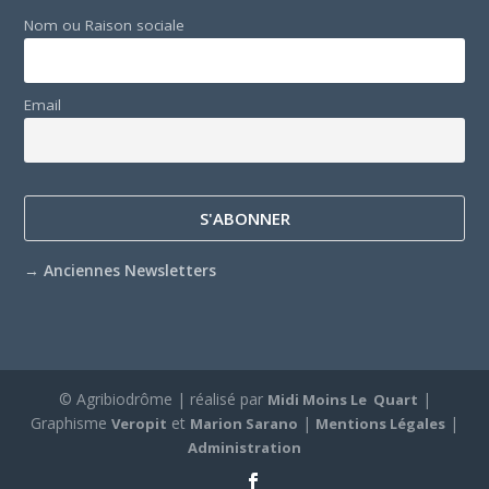
Nom ou Raison sociale
Email
→
Anciennes Newsletters
© Agribiodrôme | réalisé par
|
Midi Moins Le Quart
Graphisme
et
|
|
Veropit
Marion Sarano
Mentions Légales
Administration