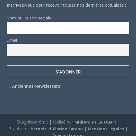
Inscrivez-vous pour recevoir toutes nos dernières actualités :
Nom ou Raison sociale
Email
→
Anciennes Newsletters
© Agribiodrôme | réalisé par
|
Midi Moins Le Quart
Graphisme
et
|
|
Veropit
Marion Sarano
Mentions Légales
Administration