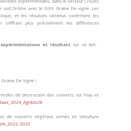
 parcelles expérimentales, dans le secteur Crozes
le sud Drôme avec le GIEE Graine De vigne. Les
stique, et les résultats obtenus confirment les
 chiffrant plus précisément les différences
expérimentations et résultats
sur ce lien :
E Graine De Vigne !
modes de destruction des couverts sur l’eau et
taux_2024_Agribio26
es de couverts végétaux semés en viticulture
 Viti_2022-2023