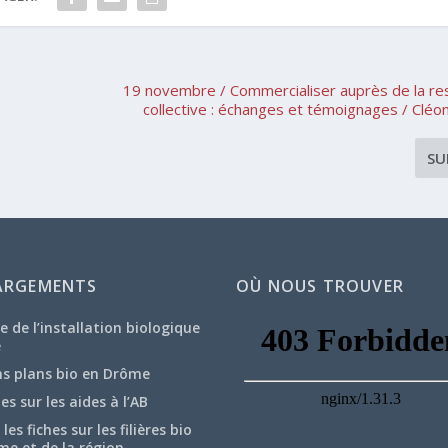
19 novembre / Commercialiser auprès de la re
collective : échanges et témoignages / Cléo
SU
ARGEMENTS
OÙ NOUS TROUVER
e de l’installation biologique
e
ns plans bio en Drôme
hes sur les aides à l’AB
les fiches sur les filières bio
me et de la région