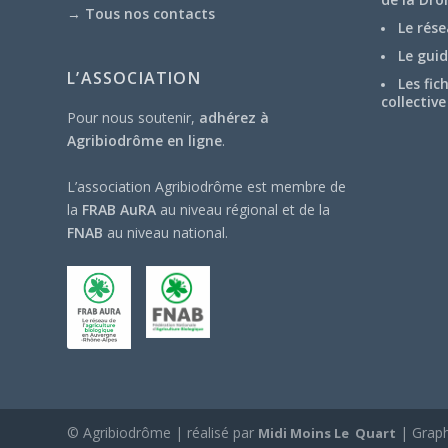
→
Tous nos contacts
Le rése
Le guid
L’ASSOCIATION
Les fic
collective
Pour nous soutenir,
adhérez à
Agribiodrôme en ligne
.
L’association Agribiodrôme est membre de
la
FRAB AuRA
au niveau régional et de la
FNAB
au niveau national.
© Agribiodrôme | réalisé par
| Grap
Midi Moins Le Quart