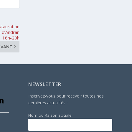
stauration
n d’Andran
18h-20h
IVANT
NEWSLETTER
Inscrivez-vous pour recevoir toutes nos
dernières actualités :
Nom ou Raison sociale